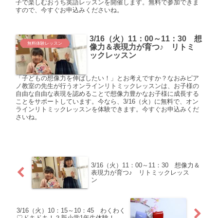
子で楽しむおうち英語レッスンを開催します。無料で参加できま
すので、今すぐお申込みくださいね。
3/16（火）11：00～11：30 想
無料体験レッスン
像力＆表現力が育つ♪ リトミ
ックレッスン
「子どもの想像力を伸ばしたい！」とお考えですか？なおみピア
ノ教室の先生が行うオンラインリトミックレッスンは、お子様の
自由な自由な表現を認めることで想像力豊かなお子様に成長する
ことをサポートしています。今なら、3/16（火）に無料で、オン
ラインリトミックレッスンを体験できます。今すぐお申込みくだ
さいね。
3/16（火）11：00～11：30 想像力＆
表現力が育つ♪ リトミックレッス
ン
3/16（火）10：15～10：45 わくわく
♡ドキドキ！？新小学1年生体験！