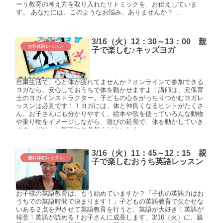
ーリ教育の考え方を取り入れたリトミックを、お伝えしていま
す。 あなたには、このようなお悩み、ありませんか？ ...
3/16（火）12：30～13：00 親
無料体験レッスン
子で楽しむ♪キッズヨガ
自粛生活で、心と体が疲れてませんか？オンラインで参加できる
ヨガなら、安心しておうちで体を動かせますよ！講師は、元保育
士のヨガインストラクター。子どもの心をがっちりつかむヨガレ
ッスンは必見です！！ヨガには、体と仲良くなるヒントがたくさ
ん。お子さんにも分かりやすく、絵本や歌を使っていろんな動物
や乗り物をイメージしながら、遊びの延長で、体を動かしていき
ます。ぜひ、お気軽にご参加くださいね！
3/16（火）11：45～12：15 親
無料体験レッスン
子で楽しむおうち英語レッスン
お子様の英語教育は、もう始めていますか？「子供の英語力はお
うちでの英語時間で決まります！」子どもの英語教育で欠かせな
いある２点を押させて英語教育を行うと、英語が大好き！英語が
得意！英語が読める！お子さんに成長します。3/16（火）に、親