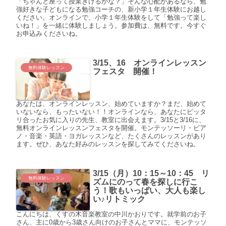
「ちゃんと座って授業きけるかな？」そんな心配があるなら、勉
強好きな子どもになる勉強コーチの、新小学１年生体験にお越し
ください。オンラインで、小学１年生体験をして「勉強って楽し
いね！」を一緒に体験しましょう。参加費は、無料です。今すぐ
お申込みくださいね。
3/15、16 オンラインレッスン
無料体験レッスン
フェスタ 開催！
あなたは、オンラインレッスン、始めていますか？まだ、始めて
いないなら、もったいない！！オンラインなら、あなたにピッタ
リ合ったお気に入りの先生、教室に出会えます。3/15と3/16に、
無料オンラインレッスンフェスタを開催。モンテッソーリ・ピア
ノ・音楽・英語・ヨガレッスンなど、たくさんのレッスンがあり
ます。ぜひ、あなた好みのレッスンを探してみてくださいね。
3/15（月）10：15～10：45 リ
無料体験レッスン
ズムにのって春を探しに行こ
う！歌もいっぱい、大人も楽し
い♪リトミック
こんにちは、くすの木音楽教室の中川かおりです。就学前のお子
さん、主に0歳から3歳さん向けのお子さんとママに、モンテッソ