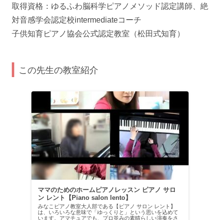
取得資格：ゆるふわ脳科学ピアノメソッド認定講師、絶
対音感学会認定校intermediateコーチ
子供知育ピアノ協会公式認定教室（松田式知育）
この先生の教室紹介
ママのためのホームピアノレッスン ピアノ サロ
ン レント【Piano salon lento】
みなこピアノ教室大人部である【ピアノ サロン レント】
は、いろいろな意味で「ゆっくりと」という思いを込めて
います。アマチュアでも、プロ並みの素晴らしい演奏をさ